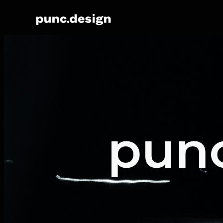
Přeskočit
na
obsah
pun