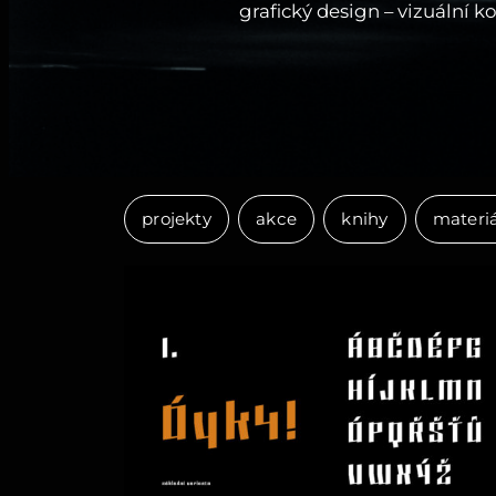
grafický design – vizuální 
projekty
akce
knihy
materiá