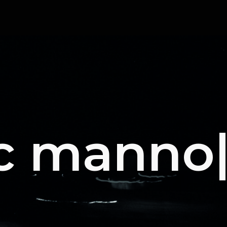
c
manno