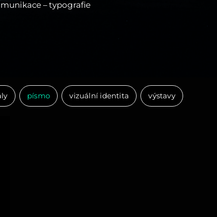
komunikace – typografie
ly
písmo
vizuální identita
výstavy